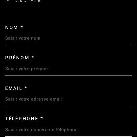
75001
Paris
NOM *
TRAD_MELTEM_VOSCOORDON
PRÉNOM *
EMAIL *
TÉLÉPHONE *