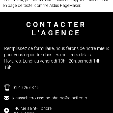
LOCATION É
en page de texte, comme Aldus PageMaker.
DE BOUTIQU
CONTACTER
LOCATION B
MOBILITÉ
L'AGENCE
VIAGER
Remplissez ce formulaire, nous ferons de notre mieux
pour vous répondre dans les meilleurs délais.
ACTUALITÉS
Horaires: Lundi au vendredi 10h - 20h, samedi 14h -
18h
NOTRE AGEN
CONTACT
01 40 26 63 15
johannaberroushometohome@gmail.com
146 rue saint-Honoré