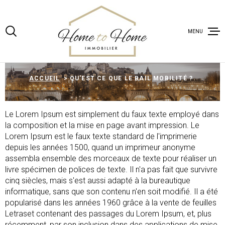
Aller
Aller
Aller
Aller
à
à
au
au
:
la
menu
contenu
MENU
recherche
principal
ACCUEIL
ACCUEIL
QU'EST CE QUE LE BAIL MOBILITÉ ?
ESTIMATION
Le Lorem Ipsum est simplement du faux texte employé dans
la composition et la mise en page avant impression. Le
VENTES AP
Lorem Ipsum est le faux texte standard de l'imprimerie
depuis les années 1500, quand un imprimeur anonyme
VENTES LOC
assembla ensemble des morceaux de texte pour réaliser un
COMMERCIA
livre spécimen de polices de texte. Il n'a pas fait que survivre
cinq siècles, mais s'est aussi adapté à la bureautique
informatique, sans que son contenu n'en soit modifié. Il a été
GESTION LO
popularisé dans les années 1960 grâce à la vente de feuilles
AIRBNB
Letraset contenant des passages du Lorem Ipsum, et, plus
récemment, par son inclusion dans des applications de mise