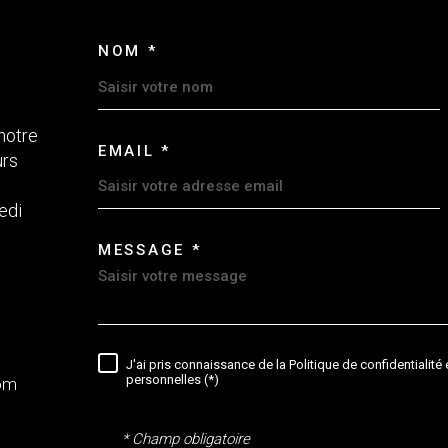
NOM *
TRAD_MELTEM_VOSCO
notre
EMAIL *
urs
edi
MESSAGE *
TRAD_MELTEM_VORED
J'ai pris connaissance de la Politique de confidentialit
RÈGLEMENTATION
personnelles (*)
om
* Champ obligatoire