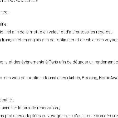
UTE TRANQUILLITÉ »
once :
rie ;
nel afin de le mettre en valeur et d'attirer tous les regards ;
français et en anglais afin de l’optimiser et de cibler des voyageu
isons et des évènements à Paris afin de dégager un rendement o
eformes web de locations touristiques (Airbnb, Booking, HomeAwa
dentité ;
imiser le taux de réservation ;
s pratiques adaptées au voyageur afin d’assurer le bon déroulemen