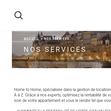
Aller
Aller
Aller
Aller
à
à
au
au
:
la
menu
contenu
recherche
principal
ACCUEIL
NOS SERVICES
NOS SERVICES
Home to Home, spécialisée dans la gestion de location
A à Z. Grâce à nos experts, optimisez la rentabilité de v
soin de votre appartement et vous le rendre tel que vou