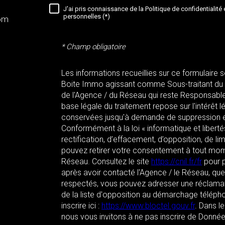
J'ai pris connaissance de la Politique de confidentialit
RÈGLEMENTATION
personnelles (*)
om
* Champ obligatoire
Les informations recueillies sur ce formulaire 
Boite Immo agissant comme Sous-traitant du tr
de l'Agence / du Réseau qui reste Responsabl
base légale du traitement repose sur l'intérêt l
conservées jusqu'à demande de suppression et
Conformément à la loi « informatique et libert
rectification, d’effacement, d’opposition, de li
pouvez retirer votre consentement à tout mom
Réseau. Consultez le site
https://cnil.fr/fr
pour p
après avoir contacté l'Agence / le Réseau, que
respectés, vous pouvez adresser une réclamat
de la liste d'opposition au démarchage télépho
inscrire ici :
https://www.bloctel.gouv.fr
. Dans l
nous vous invitons à ne pas inscrire de Donnée