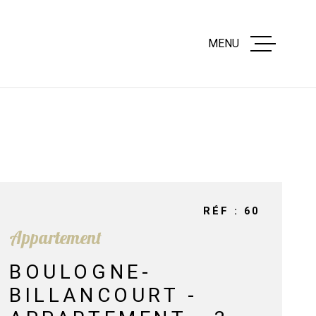
MENU
ACCUEIL
ESTIMATION
VENTES APP
RÉF :
60
VENTES LOC
Appartement
COMMERCIA
BOULOGNE-
BILLANCOURT -
GESTION LOC