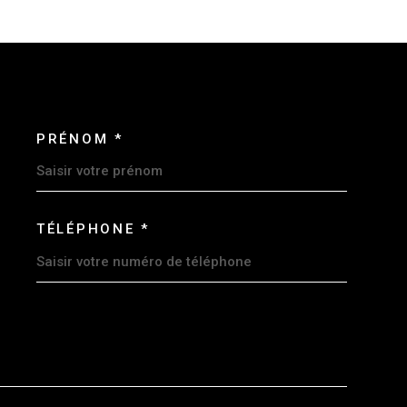
PRÉNOM *
ORDONNEES
TÉLÉPHONE *
EMANDE