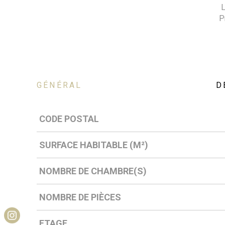
L
P
GÉNÉRAL
D
Caractérisque
Valeurs
CODE POSTAL
SURFACE HABITABLE (M²)
NOMBRE DE CHAMBRE(S)
NOMBRE DE PIÈCES
ETAGE