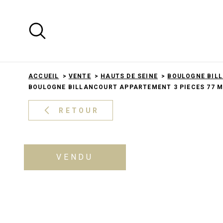
Aller
Aller
Aller
Aller
à
à
au
au
:
la
menu
contenu
recherche
principal
ACCUEIL
VENTE
HAUTS DE SEINE
BOULOGNE BIL
BOULOGNE BILLANCOURT APPARTEMENT 3 PIECES 77 M
RETOUR
VENDU