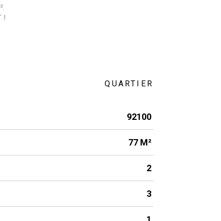
²
.
 !
QUARTIER
92100
77 M²
2
3
1