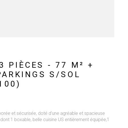
CONTACT
 PIÈCES - 77 M² +
PARKINGS S/SOL
100)
orée et sécurisée, doté d'une agréable et spacieuse
dont 1 boxable, belle cuisine US entièrement équipée,1