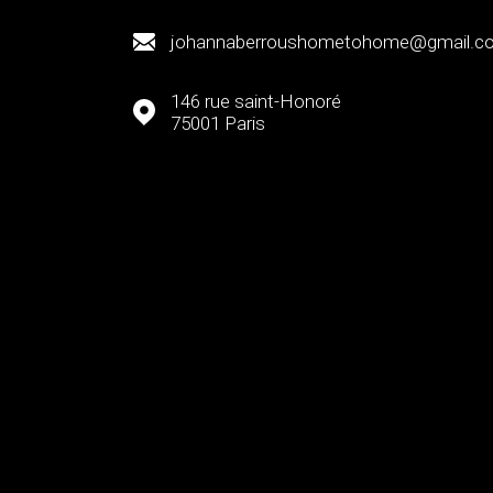
johannaberroushometohome@gmail.c
146 rue saint-Honoré
75001
Paris