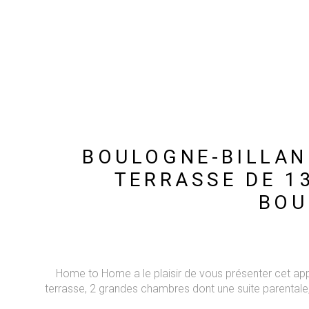
BOULOGNE-BILLANC
TERRASSE DE 1
BOU
Home to Home a le plaisir de vous présenter cet ap
terrasse, 2 grandes chambres dont une suite parentale